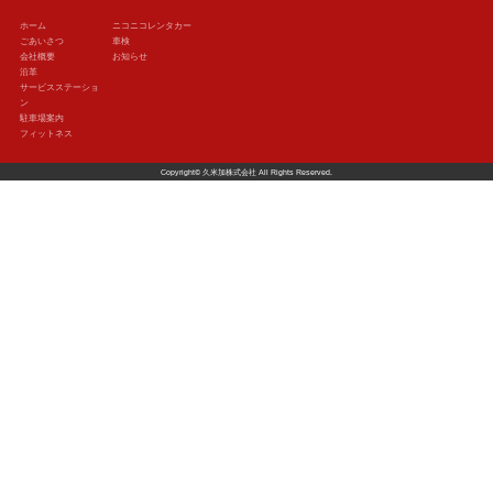
ホーム
ニコニコレンタカー
ごあいさつ
車検
会社概要
お知らせ
沿革
サービスステーショ
ン
駐車場案内
フィットネス
Copyright©
久米加株式会社
All Rights Reserved.